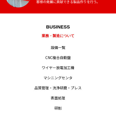
客様の発展に貢献できる製品作りを行う。
BUSINESS
業務・製造紹介
業務・製造について
設備一覧
設備一覧
会社概要・沿革
CNC複合自動盤
経営・事業方針
ワイヤー放電加工機
マシニングセンタ
統合方針
品質管理・洗浄研磨・プレス
難削材への取り組み
表面処理
動画による業務紹介
研削