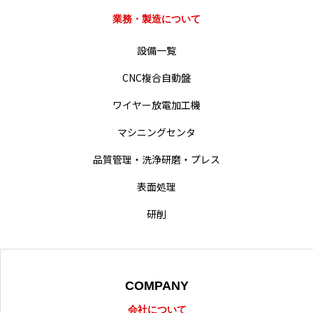
業務・製造について
業務・製造紹介
設備一覧
設備一覧
CNC複合自動盤
ワイヤー放電加工機
会社概要・沿革
マシニングセンタ
経営・事業方針
品質管理・洗浄研磨・プレス
統合方針
表面処理
難削材への取り組み
研削
動画による業務紹介
採用情報
COMPANY
会社について