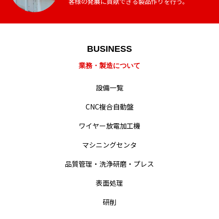
客様の発展に貢献できる製品作りを行う。
BUSINESS
業務・製造紹介
業務・製造について
設備一覧
設備一覧
会社概要・沿革
CNC複合自動盤
ワイヤー放電加工機
経営・事業方針
マシニングセンタ
統合方針
品質管理・洗浄研磨・プレス
難削材への取り組み
表面処理
動画による業務紹介
研削