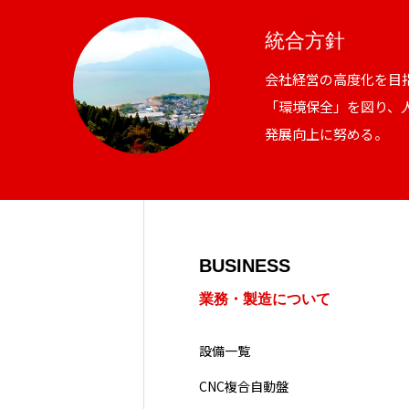
統合方針
会社経営の高度化を目
統合方針
「環境保全」を図り、
発展向上に努める。
難削材への取り組み
動画による業務紹介
BUSINESS
業務・製造について
設備一覧
採用情報
CNC複合自動盤