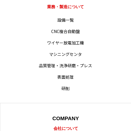
業務・製造について
業務・製造紹介
設備一覧
設備一覧
CNC複合自動盤
ワイヤー放電加工機
会社概要・沿革
マシニングセンタ
経営・事業方針
品質管理・洗浄研磨・プレス
統合方針
表面処理
難削材への取り組み
研削
動画による業務紹介
採用情報
COMPANY
会社について