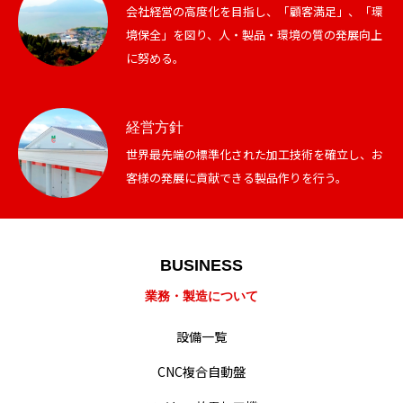
会社経営の高度化を目指し、「顧客満足」、「環
境保全」を図り、人・製品・環境の質の発展向上
に努める。
経営方針
世界最先端の標準化された加工技術を確立し、お
客様の発展に貢献できる製品作りを行う。
業務・製造紹介
設備一覧
BUSINESS
会社概要・沿革
業務・製造について
経営・事業方針
設備一覧
統合方針
CNC複合自動盤