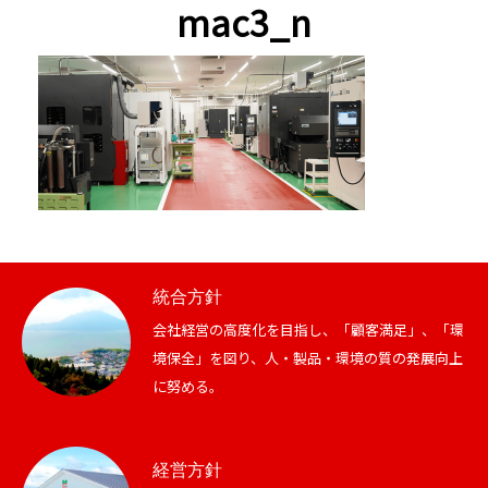
mac3_n
統合方針
会社経営の高度化を目指し、「顧客満足」、「環
境保全」を図り、人・製品・環境の質の発展向上
に努める。
経営方針