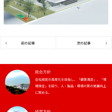
業務・製造紹介
前の記事
次の記事
設備一覧
会社概要・沿革
経営・事業方針
統合方針
会社経営の高度化を目指し、「顧客満足」、「環
統合方針
境保全」を図り、人・製品・環境の質の発展向上
に努める。
難削材への取り組み
動画による業務紹介
経営方針