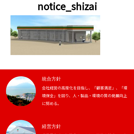
notice_shizai
統合方針
会社経営の高度化を目指し、「顧客満足」、「環
境保全」を図り、人・製品・環境の質の発展向上
に努める。
経営方針