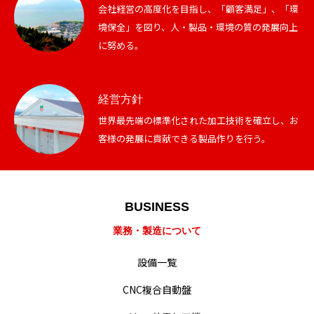
会社経営の高度化を目指し、「顧客満足」、「環
境保全」を図り、人・製品・環境の質の発展向上
に努める。
経営方針
世界最先端の標準化された加工技術を確立し、お
客様の発展に貢献できる製品作りを行う。
業務・製造紹介
設備一覧
BUSINESS
会社概要・沿革
業務・製造について
経営・事業方針
設備一覧
統合方針
CNC複合自動盤