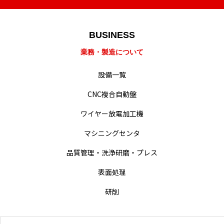
BUSINESS
業務・製造紹介
業務・製造について
設備一覧
設備一覧
CNC複合自動盤
会社概要・沿革
ワイヤー放電加工機
経営・事業方針
マシニングセンタ
統合方針
品質管理・洗浄研磨・プレス
難削材への取り組み
表面処理
研削
動画による業務紹介
採用情報